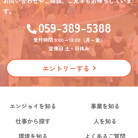
お問い合わせやご相談、ご見学もお待ちしていま
す。
059-389-5388
受付時間 9:00～18:00（月～金）
定休日 土・日休み
エントリーする
エンジョイを知る
事業を知る
仕事から探す
人を知る
環境を知る
よくあるご質問